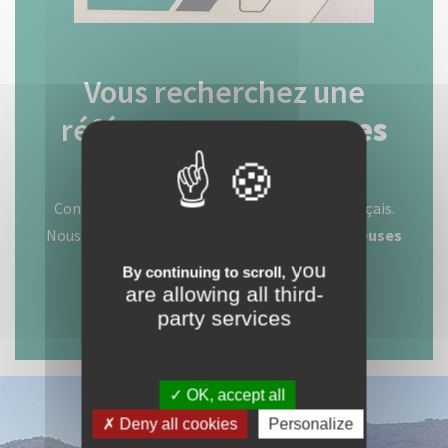
Vous recherchez une
référence en
perceuses
industrielles
?
Contactez
CINCINNATI VR
, constructeur français.
Nous proposons plus de 50 références en
perceuses
d'établi et à colonne professionnelles
.
you
By continuing to scroll,
are allowing all third-
Contactez-nous
party services
OK, accept all
Deny all cookies
Personalize