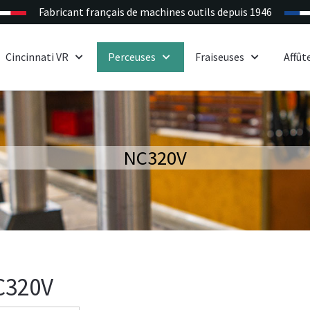
Fabricant français de machines outils depuis 1946
Cincinnati VR
Perceuses
Fraiseuses
Affût
NC320V
C320V