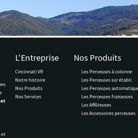
L'Entreprise
Nos Produits
Cincinnati VR
Les Perceuses à colonne
Notre histoire
Les Perceuses sur établi
ues
Nos Produits
Les Perceuses automatiqu
e
Nos Services
Les Perceuses fraiseuses
 et
Les Affûteuses
Les Accessoires perceuses
s
et