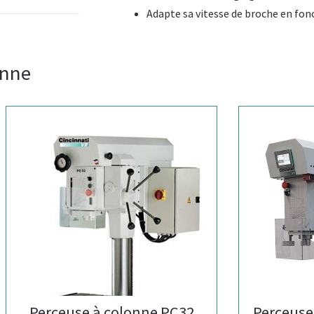
Adapte sa vitesse de broche en fonc
onne
rceuse à colonne PC32
Perceuse à col