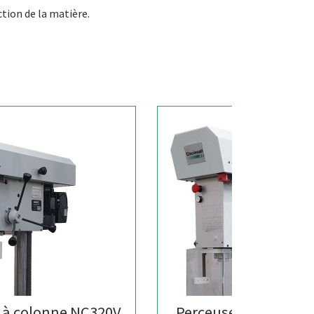
tion de la matière.
onne NC320V
Perceuse à colonne NC320