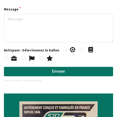
Message
Antispam : Sélectionnez le ballon
Envoyer
Form by ChronoForms - ChronoEngine.com